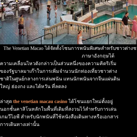
The Venetian Macao ได้จัดตั้งโซนการพนันพิเศษสำหรับชาวต่างชา
ภาษาอังกฤษได้
ความเคลื่อนไหวดังกล่าวเป็นส่วนหนึ่งของความคิดริเริ่ม
ของรัฐบาลมาเก๊าในการเพิ่มจำนวนนักท่องเที่ยวชาวต่าง
ชาติในศูนย์กลางการเล่นพนัน แทนนักพนันจากจีนแผ่นดิน
ใหญ่ ฮ่องกง และไต้หวัน ที่ลดลง
ล่าสุด
the venetian macau casino
ได้โซนแยกใหม่ตั้งอยู่
นอกชั้นคาสิโนหลักในพื้นที่เดิมที่สงวนไว้สำหรับการเล่น
เกมวีไอพี สำหรับนักพนันที่ใช้หนังสือเดินทางหรือเอกสาร
การเดินทางเท่านั้น