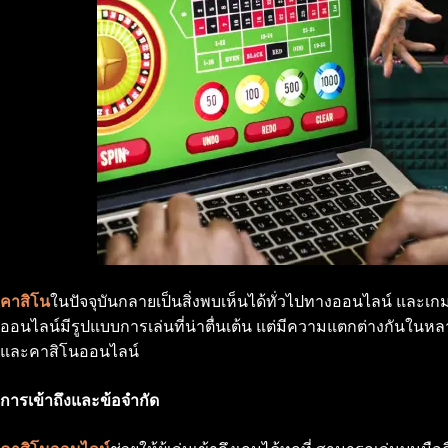
คาสิโน
ในปัจจุบันกลายเป็นสิ่งพบเห็นได้ทั่วไปทางออนไลน์ และเกมเส
ออนไลน์มีรูปแบบการเล่นที่น่าตื่นเต้น แต่มีความแตกต่างกันใน
และคาสิโนออนไลน์
การเข้าถึงและข้อจำกัด