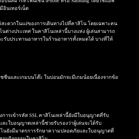
มือถือบนสมาร์ทโฟนเช่น iPhone หรือ Samsung โดยใช้แอพ
มีอินเทอร์เน็ต
ไม่สะดวกในแง่ของการเดินทางไปที่คาสิโน โดยเฉพาะคน
ิโนต่างประเทศ ในคาสิโนเหล่านี้บางแห่ง ผู้เล่นสามารถ
ะรับประทานอาหารในร้านอาหารทั้งหมดได้ บางที่ให้
ชีนและเกมบนโต๊ะ ในบ่อนมักจะมีเกมน้อยเนื่องจากข้อ
รเข้ารหัส SSL คาสิโนเหล่านี้ยังมีใบอนุญาตที่รับ
ใบอนุญาตเหล่านี้ช่วยรับรองว่าผู้เล่นจะได้รับ
สิโนยังมีมาตรการรักษาความปลอดภัยและใบอนุญาตที่
วจสอบกิจกรรมในคาสิโน