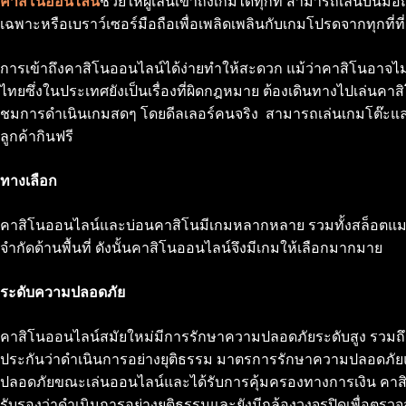
คาสิโนออนไลน์
ช่วยให้ผู้เล่นเข้าถึงเกมได้ทุกที่ สามารถเล่นบน
เฉพาะหรือเบราว์เซอร์มือถือเพื่อเพลิดเพลินกับเกมโปรดจากทุกที่ที่
การเข้าถึงคาสิโนออนไลน์ได้ง่ายทำให้สะดวก แม้ว่าคาสิโนอาจ
ไทยซึ่งในประเทศยังเป็นเรื่องที่ผิดกฎหมาย ต้องเดินทางไปเล่นคาส
ชมการดำเนินเกมสดๆ โดยดีลเลอร์คนจริง สามารถเล่นเกมโต๊ะแล
ลูกค้ากินฟรี
ทางเลือก
คาสิโนออนไลน์และบ่อนคาสิโนมีเกมหลากหลาย รวมทั้งสล็อตแมช
จำกัดด้านพื้นที่ ดังนั้นคาสิโนออนไลน์จึงมีเกมให้เลือกมากมาย
ระดับความปลอดภัย
คาสิโนออนไลน์สมัยใหม่มีการรักษาความปลอดภัยระดับสูง รวมถึงกา
ประกันว่าดำเนินการอย่างยุติธรรม มาตรการรักษาความปลอดภัยและ
ปลอดภัยขณะเล่นออนไลน์และได้รับการคุ้มครองทางการเงิน คา
รับรองว่าดำเนินการอย่างยุติธรรมและยังมีกล้องวงจรปิดเพื่อตร