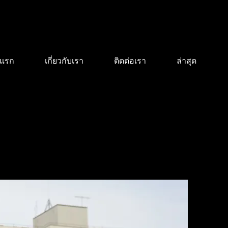
าแรก
เกี่ยวกับเรา
ติดต่อเรา
ล่าสุด