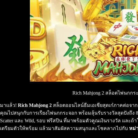
Rich Mahjong 2 สล็อตไพ่นกกร
มาแล้ว!
Rich Mahjong 2
สล็อตออนไลน์ธีมเอเชียสุดเก๋ภาคต่อจา
คุณไปสนุกกับการเรียงไพ่นกกระจอก พร้อมลุ้นรับรางวัลสุดปังถึง 800
Scatter และ Wild, รอบ ฟรีสปิน ที่มาพร้อมตัวคูณเงินรางวัล และถ้าใจ
เตรียมตัวให้พร้อม แล้วมาสัมผัสความสนุกและโชคลาภไปกับ
หม่