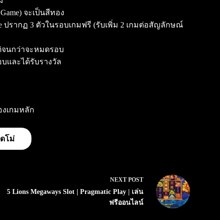
ิม
e Game) จะเป็นสีทอง
me ปรากฏ 3 ตัวในรอบเกมฟรี (รับเพิ่ม 2 เกมต่อสัญลักษณ์
ัติจนกว่าจะหมดรอบ
รอบและได้รับรางวัล
ของเกมหลัก
เดโม่
NEXT
POST
5 Lions Megaways Slot | Pragmatic Play | เล่น
ฟรีออนไลน์