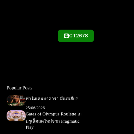
CT2678
Popular Posts
ทำไมเล่นบาคาร่า มีแต่เสีย?
25/06/2026
Gates of Olympus Roulette เก
มรูเล็ตสดใหม่จาก Pragmatic
Play