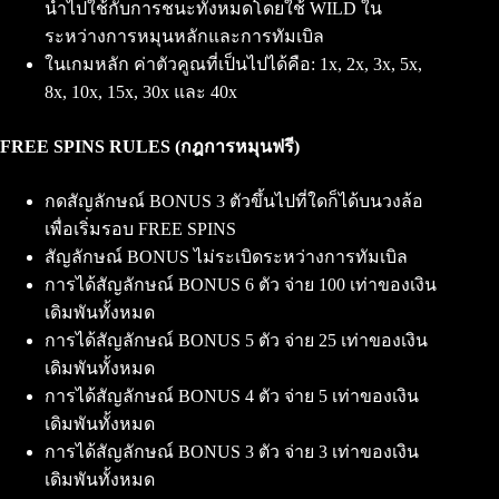
นำไปใช้กับการชนะทั้งหมดโดยใช้ WILD ใน
ระหว่างการหมุนหลักและการทัมเบิล
ในเกมหลัก ค่าตัวคูณที่เป็นไปได้คือ: 1x, 2x, 3x, 5x,
8x, 10x, 15x, 30x และ 40x
FREE SPINS RULES (กฎการหมุนฟรี)
กดสัญลักษณ์ BONUS 3 ตัวขึ้นไปที่ใดก็ได้บนวงล้อ
เพื่อเริ่มรอบ FREE SPINS
สัญลักษณ์ BONUS ไม่ระเบิดระหว่างการทัมเบิล
การได้สัญลักษณ์ BONUS 6 ตัว จ่าย 100 เท่าของเงิน
เดิมพันทั้งหมด
การได้สัญลักษณ์ BONUS 5 ตัว จ่าย 25 เท่าของเงิน
เดิมพันทั้งหมด
การได้สัญลักษณ์ BONUS 4 ตัว จ่าย 5 เท่าของเงิน
เดิมพันทั้งหมด
การได้สัญลักษณ์ BONUS 3 ตัว จ่าย 3 เท่าของเงิน
เดิมพันทั้งหมด