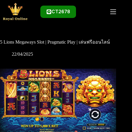
Skip
to
CT2678
content
5 Lions Megaways Slot | Pragmatic Play | เล่นฟรีออนไลน์
22/04/2025