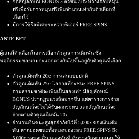
กดสัญลักษณ์ BONUS 3 ตัวขึ้นไประหว่างรอบหมุน
ฟรีเพื่อรับการหมุนฟรีเพิ่มจำนวนเท่ากับตัวเลือกที่
เลือกไว้
มีการใช้รีลพิเศษระหว่างฟีเจอร์ FREE SPINS
ANTE BET
ผู้เล่นมีตัวเลือกในการเลือกตัวคูณการเดิมพัน ซึ่ง
พฤติกรรมของเกมจะแตกต่างกันไปขึ้นอยู่กับตัวคูณที่เลือก
ตัวคูณเดิมพัน 20x: การเล่นแบบปกติ
ตัวคูณเดิมพัน 25x: โอกาสที่จะชนะ FREE SPINS
ตามธรรมชาติจะเพิ่มเป็นสองเท่า มีสัญลักษณ์
BONUS ปรากฏบนวงล้อมากขึ้น แต่ตารางการจ่าย
สัญลักษณ์จะไม่ได้รับผลกระทบ และสัญลักษณ์จะ
จ่ายตามตัวคูณเดิมพัน 20x
จำนวนเงินชนะสูงสุดจำกัดไว้ที่ 5,000x ของเงินเดิม
พัน หากยอดชนะทั้งหมดของรอบ FREE SPINS ถึง
5,000x รอบจะสิ้นสุดลงทันที เงินรางวัลจะถูกมอบให้