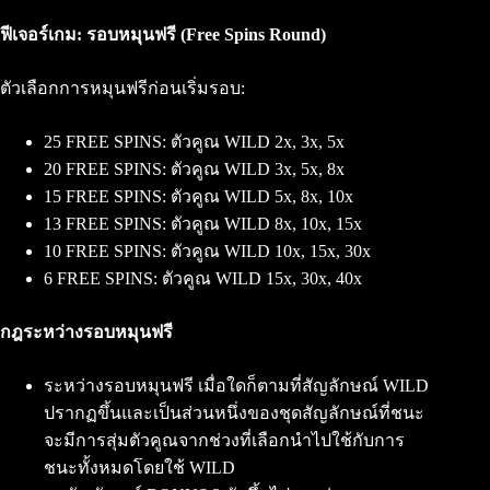
ฟีเจอร์เกม: รอบหมุนฟรี (Free Spins Round)
ตัวเลือกการหมุนฟรีก่อนเริ่มรอบ:
25 FREE SPINS: ตัวคูณ WILD 2x, 3x, 5x
20 FREE SPINS: ตัวคูณ WILD 3x, 5x, 8x
15 FREE SPINS: ตัวคูณ WILD 5x, 8x, 10x
13 FREE SPINS: ตัวคูณ WILD 8x, 10x, 15x
10 FREE SPINS: ตัวคูณ WILD 10x, 15x, 30x
6 FREE SPINS: ตัวคูณ WILD 15x, 30x, 40x
กฎระหว่างรอบหมุนฟรี
ระหว่างรอบหมุนฟรี เมื่อใดก็ตามที่สัญลักษณ์ WILD
ปรากฏขึ้นและเป็นส่วนหนึ่งของชุดสัญลักษณ์ที่ชนะ
จะมีการสุ่มตัวคูณจากช่วงที่เลือกนำไปใช้กับการ
ชนะทั้งหมดโดยใช้ WILD