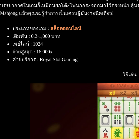
บรรยากาศในเกมก็เหมือนยกโต๊ะไพ่นกกระจอกมาไว้ตรงหน้า ลุ้นรางว
Mahjong แล้วคุณจะรู้ว่าการเป็นเศรษฐีมันง่ายนิดเดียว!
ประเภทของเกม :
สล็อตออนไลน์
เดิมพัน : 0.2-1,000 บาท
เพย์ไลน์ : 1024
จ่ายสูงสุด : 16,000x
ค่ายบริการ : Royal Slot Gaming
วิธีเล่น