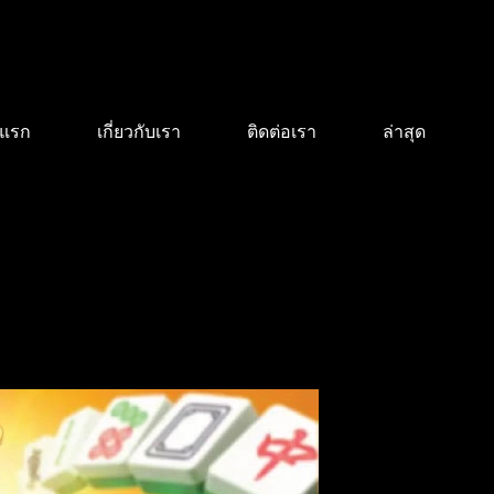
าแรก
เกี่ยวกับเรา
ติดต่อเรา
ล่าสุด