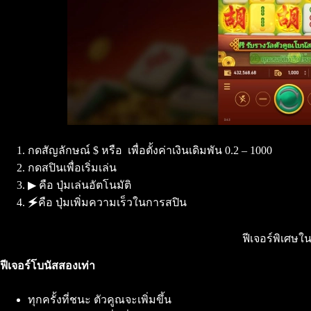
กดสัญลักษณ์ $ หรือ เพื่อตั้งค่าเงินเดิมพัน 0.2 – 1000
กดสปินเพื่อเริ่มเล่น
▶ คือ ปุ่มเล่นอัตโนมัติ
🗲คือ ปุ่มเพิ่มความเร็วในการสปิน
ฟีเจอร์พิเศษใ
ฟีเจอร์โบนัสสองเท่า
ทุกครั้งที่ชนะ ตัวคูณจะเพิ่มขึ้น