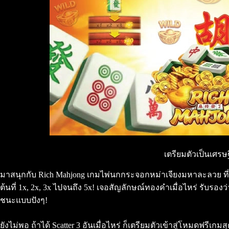
เตรียมตัวเป็นเศรษ
มาสนุกกับ Rich Mahjong เกมไพ่นกกระจอกหม่าเจียงมหาละลวย ที่จ
ต้นที่ 1x, 2x, 3x ไปจนถึง 5x! เจอสัญลักษณ์ทองคำเมื่อไหร่ รับรอ
ชนะแบบปังๆ!
ยังไม่พอ ถ้าได้ Scatter 3 อันเมื่อไหร่ ก็เตรียมตัวเข้าสู่โหมดฟรีเกม