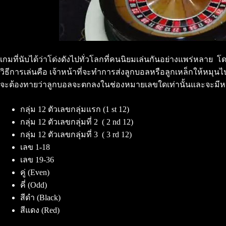
เกมที่นับได้ว่าโด่งดังไปทั่วโลกที่คนนิยมเล่นกันอย่างแพร่หลา
วิธีการเล่นคือ เจ้าหน้าที่จะทำการส่งลูกบอลหรือลูกเหล็กให้หมุน
จะต้องทายว่าลูกบอลจะตกลงในช่องหมายเลขใดเท่านั้นและจะมีห
กลุ่ม 12 ตัวเลขกลุ่มแรก (1 st 12)
กลุ่ม 12 ตัวเลขกลุ่มที่ 2 ( 2 nd 12)
กลุ่ม 12 ตัวเลขกลุ่มที่ 3 ( 3 rd 12)
เลข 1-18
เลข 19-36
คู่ (Even)
คี่ (Odd)
สีดำ (Black)
สีแดง (Red)