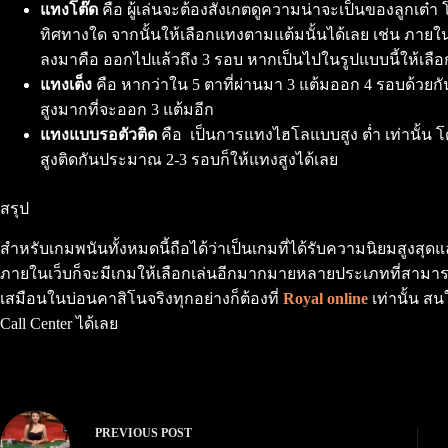
แทงโต๊ด
คือ ผู้เล่นจะต้องสังเกตดูความน่าจะเป็นของลูกเ
ทิศทางใด จากนั้นให้เลือกแทงตามแต้มนั้นได้เลย เช่น ภายใ
ลงมาคือ ออกไปแล้วถึง 3 รอบ หากเป็นไปในรูปแบบนี้ให้เลือกแ
แทงเต็ง
คือ หากว่าใน 5 ตาที่ผ่านมา 3 แต้มออก 4 รอบด้วยกัน
สูงมากที่จะออก 3 แต้มอีก
แทงแบบรอตัวติด
คือ เป็นการแทงไฮโลแบบสูง ต่ำ เท่านั้น โด
สูงติดกันประมาณ 2-3 รอบก็ให้แทงสูงได้เลย
สรุป
สำหรับเกมพนันทั้งหมดนี้ถือได้ว่าเป็นเกมที่ได้รับความนิยมสูงสุดแ
ภายในเว็บก็จะมีเกมให้เลือกเล่นอีกมากมายหลายประเภทที่สามาร
เสมือนในบ่อนคาสิโนจริงทุกอย่างก็ต้องที่
Royal online
เท่านั้น ส
Call Center ได้เลย
PREVIOUS
POST