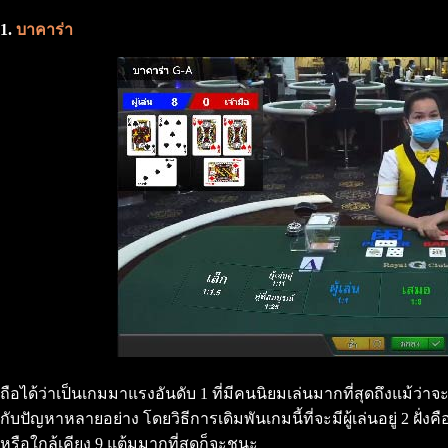
1.
บาคาร่า
ถือได้ว่าเป็นเกมมาแรงอันดับ 1 ที่มีคนนิยมเล่นมากที่สุดถึงแม้ว่า
กับปัญหาหลายอย่าง โดยวิธีการเดิมพันเกมนี้ที่จะมีผู้เล่นอยู่ 2 ฝั่งคื
หรือใกล้เคียง 9 แต้มมากที่สุดก็จะชนะ