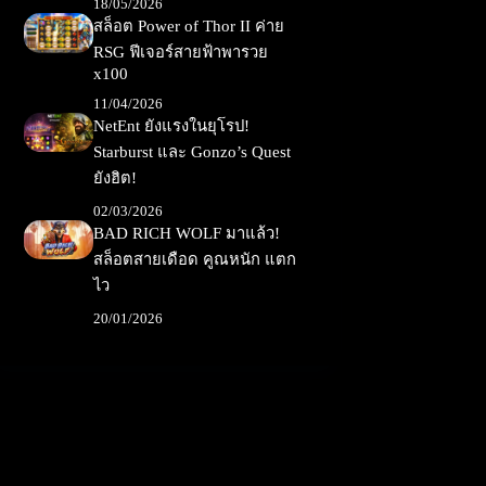
18/05/2026
สล็อต Power of Thor II ค่าย
RSG ฟีเจอร์สายฟ้าพารวย
x100
11/04/2026
NetEnt ยังแรงในยุโรป!
Starburst และ Gonzo’s Quest
ยังฮิต!
02/03/2026
BAD RICH WOLF มาแล้ว!
สล็อตสายเดือด คูณหนัก แตก
ไว
20/01/2026