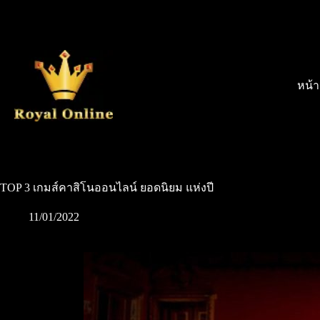
Skip
to
content
หน้
TOP 3 เกมส์คาสิโนออนไลน์ ยอดนิยม แห่งปี
11/01/2022