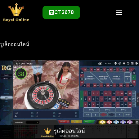
Skip
to
CT2678
content
รูเล็ตออนไลน์