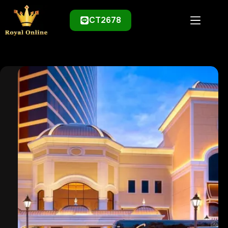
Skip
to
CT2678
content