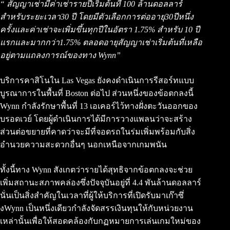
“ สัญญาเช่ามีค่าเช่ารายปีเริ่มต้นที่ 100 ล้านดอลลาร์
สำหรับระยะเวลา30 ปี โดยมีตัวเลือกการต่ออายุ30ปีหนึ่ง
ครั้งและค่าเช่าจะเพิ่มขึ้นทุกปีในอัตรา 1.75% สำหรับ 10 ปี
แรกและมากกว่า1.75% ตลอดอายุสัญญาเช่าเริ่มต้นที่เหลือ
อยู่ตามแถลงการณ์ของทาง Wynn”
บริการคาสิโนใน Las Vegas ยังคงดำเนินการรีสอร์ทแบบ
บูรณาการในพื้นที่ Boston ต่อไป ส่วนหนึ่งของข้อตกลงนี้
Wynn กำลังรักษาพื้นที่ 13 เอเคอร์ไว้ทางฝั่งตะวันออกของ
บรอดเวย์ โดยผู้ดำเนินการได้มีการวางแพลนว่าจะสร้าง
ส่วนต่อขยายที่คาดว่าจะมีที่จอดรถในร่มเพิ่มพร้อมกับสิ่ง
อำนวยความสะดวกอื่นๆ นอกเหนือจากเกมพนัน
ทั้งนี้ทาง Wynn สังเกตว่ารายได้สุทธิจากข้อตกลงจะช่วย
เพิ่มสถานะสภาพคล่องซึ่งปัจจุบันอยู่ที่ 4.4 พันล้านดอลลาร์
นั่นเป็นสิ่งสำคัญในเวลาที่ผู้ให้บริการที่เปิดรับมาเก๊าซึ่
งWynn เป็นหนึ่งเดียวกำลังจัดสรรเงินทุนให้กับหน่วยงาน
เหล่านั้นเพื่อให้สอดคล้องกับกฏหมายการเล่นเกมใหม่ของ