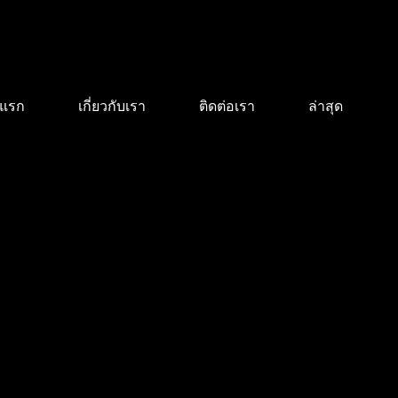
าแรก
เกี่ยวกับเรา
ติดต่อเรา
ล่าสุด