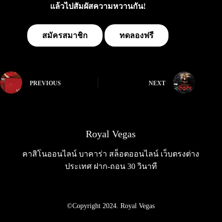
แล้วไปสัมผัสความหวานกัน!
สมัครสมาชิก
ทดลองฟรี
PREVIOUS
NEXT
Royal Vegas
คาสิโนออนไลน์ บาคาร่า สล็อตออนไลน์ เว็บตรงต่าง
ประเทศ ฝาก-ถอน 30 วินาที
©Copyright 2024. Royal Vegas