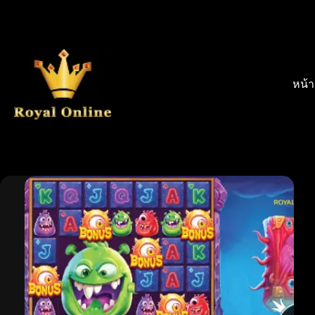
Skip
to
content
หน้