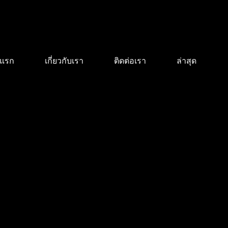
าแรก
เกี่ยวกับเรา
ติดต่อเรา
ล่าสุด