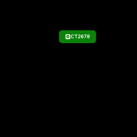
CT2678