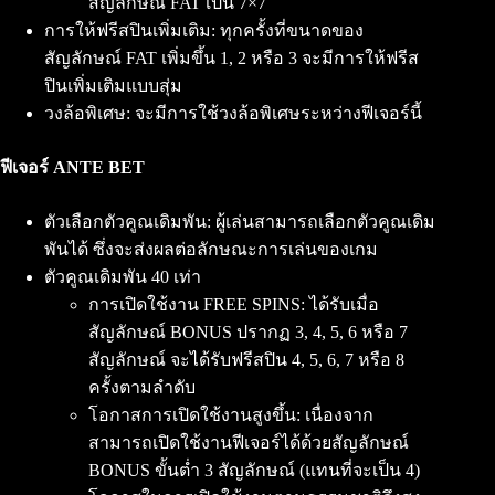
สัญลักษณ์ FAT เป็น 7×7
การให้ฟรีสปินเพิ่มเติม: ทุกครั้งที่ขนาดของ
สัญลักษณ์ FAT เพิ่มขึ้น 1, 2 หรือ 3 จะมีการให้ฟรีส
ปินเพิ่มเติมแบบสุ่ม
วงล้อพิเศษ: จะมีการใช้วงล้อพิเศษระหว่างฟีเจอร์นี้
ฟีเจอร์ ANTE BET
ตัวเลือกตัวคูณเดิมพัน: ผู้เล่นสามารถเลือกตัวคูณเดิม
พันได้ ซึ่งจะส่งผลต่อลักษณะการเล่นของเกม
ตัวคูณเดิมพัน 40 เท่า
การเปิดใช้งาน FREE SPINS: ได้รับเมื่อ
สัญลักษณ์ BONUS ปรากฏ 3, 4, 5, 6 หรือ 7
สัญลักษณ์ จะได้รับฟรีสปิน 4, 5, 6, 7 หรือ 8
ครั้งตามลำดับ
โอกาสการเปิดใช้งานสูงขึ้น: เนื่องจาก
สามารถเปิดใช้งานฟีเจอร์ได้ด้วยสัญลักษณ์
BONUS ขั้นต่ำ 3 สัญลักษณ์ (แทนที่จะเป็น 4)