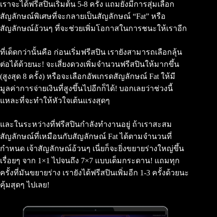
เราจะได้ฟรีสปินเริ่มต้น 5-8 ครั้ง แถมยังมีการสุ่มเลือก
สัญลักษณ์พิเศษที่จะกลายเป็นสัญลักษณ์ “Fat” หรือ
สัญลักษณ์อ้วนๆ ที่จะช่วยเพิ่มโอกาสในการชนะให้เราอีก
ที่เด็ดกว่านั้นคือ ก่อนเริ่มฟรีสปิน เรายังสามารถเลือกลุ้น
ต่อได้ด้วยนะ! จะเสี่ยงดวงเพิ่มจำนวนฟรีสปินให้มากขึ้น
(สูงสุด 8 ครั้ง) หรือจะเลือกอัพเกรดสัญลักษณ์ Fat ให้มี
มูลค่าการจ่ายเงินที่สูงขึ้นไปอีกก็ได้! บอกเลยว่าช่วงนี้
แหละที่จะทำให้หัวใจเต้นแรงสุดๆ
และในระหว่างที่ฟรีสปินกำลังทำงานอยู่ ถ้าเราสะสม
สัญลักษณ์ที่เหมือนกับสัญลักษณ์ Fat ได้ตามจำนวนที่
กำหนด เจ้าสัญลักษณ์อ้วนๆ เนี่ยก็จะยิ่งขยายร่างใหญ่ขึ้น
เรื่อยๆ จาก 1×1 ไปจนถึง 7×7 แบบเต็มกระดาน! แถมทุก
ครั้งที่มันขยายร่าง เรายังได้ฟรีสปินเพิ่มอีก 1-3 ครั้งด้วยนะ
คุ้มสุดๆ ไปเลย!