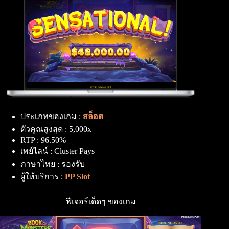
ประเภทของเกม :
สล็อต
ตัวคูณสูงสุด : 5,000x
RTP : 96.50%
เพย์ไลน์ : Cluster Pays
ภาษาไทย : รองรับ
ผู้ให้บริการ :
PP Slot
ฟีเจอร์เด็ดๆ ของเกม