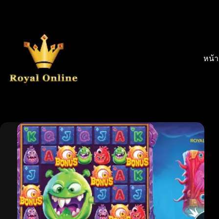
Skip
to
content
หน้