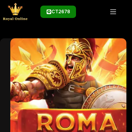
Skip
to
CT2678
content