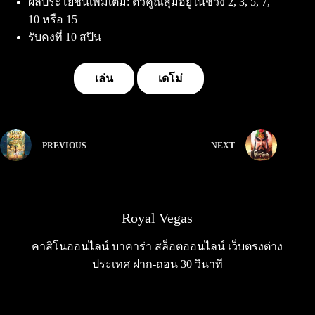
ผลประโยชน์เพิ่มเติม: ตัวคูณสุ่มอยู่ในช่วง 2, 3, 5, 7,
10 หรือ 15
รับคงที่ 10 สปิน
เล่น
เดโม่
PREVIOUS
NEXT
Royal Vegas
คาสิโนออนไลน์ บาคาร่า สล็อตออนไลน์ เว็บตรงต่าง
ประเทศ ฝาก-ถอน 30 วินาที