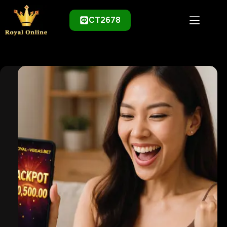
Skip
to
CT2678
content