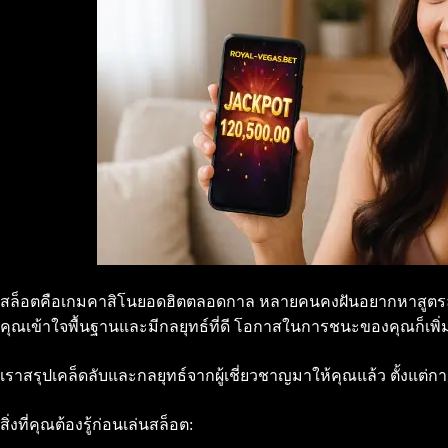
สล็อตคือเกมคาสิโนยอดฮิตตลอดกาล หลายคนคงฝันอยากหาสูตรลับพิ
คุณเข้าใจพื้นฐานและมีกลยุทธ์ที่ดี โอกาสในการชนะของคุณก็เพิ่มข
เราสรุปเคล็ดลับและกลยุทธ์จากผู้เชี่ยวชาญมาให้คุณแล้ว ตั้งแต
สิ่งที่คุณต้องรู้ก่อนเล่นสล็อต: