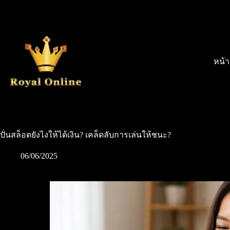
Skip
to
content
หน้
ปั่นสล็อตยังไงให้ได้เงิน? เคล็ดลับการเล่นให้ชนะ?
06/06/2025