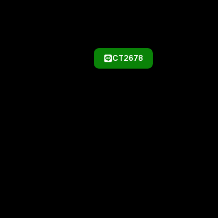
CT2678