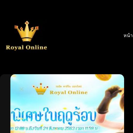
Skip
to
content
หน้