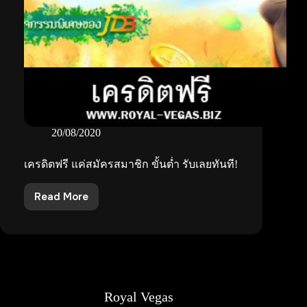
20/08/2020
เครดิตฟรี แค่สมัครสมาชิก ขั้นต่ำ รับเลยทันที!
Read More
เครดิต
ฟรี
แค่
สมัคร
สมาชิก
ขั้น
Royal Vegas
ต่ำ