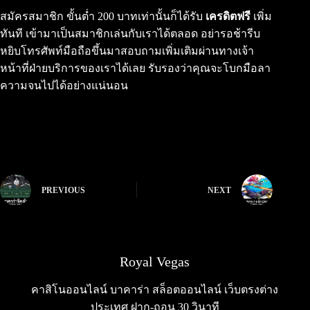
สมัครสมาชิก ขั้นต่ำ 200 บาทเท่านั้นก็ได้รับ
เครดิตฟรี
เพิ่ม
ทันที เข้ามาเป็นสมาชิกเล่นกับเราได้ตลอด อย่ารอช้ารีบ
หยิบโทรศัพท์มือถือขึ้นมาสอบถามเพิ่มเติมผ่านทางเจ้า
หน้าที่ฝ่ายบริการของเราได้เลย รับรองว่าคุณจะโบกมือลา
ความจนไปได้อย่างแน่นอน
PREVIOUS
NEXT
Royal Vegas
คาสิโนออนไลน์ บาคาร่า สล็อตออนไลน์ เว็บตรงต่าง
ประเทศ ฝาก-ถอน 30 วินาที