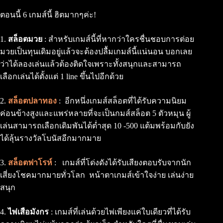
ตอนนี้ 6 เกมส์นี้ ฮิตมากๆค่ะ!
1.
สล็อตมวย
: สำหรับเกมส์นี้ที่หากว่าใครชื่นชอบการต่อย
มวยเป็นทุนเดิมอยู่แล้วจะต้องปลื้มเกมส์นี้แน่นอน บอกเลย
ว่าได้ลองเล่นแล้วต้องติดใจเพราะทั้งสนุกและสามารถ
เลือกเล่นได้ตั้งแต่ 1 line ขึ้นไปอีกด้วย
2.
สล็อตปลาทอง
: อีกหนึ่งเกมส์สล็อตที่ได้รับความนิยม
ค่อนข้างสูงและแพร่หลายที่จะเป็นกมส์สล็อต 5 ตัวหมุน ผู้
เล่นสามารถเลือกเดิมพันได้ต่ำสุด 10 -500 แต้มพร้อมกับยัง
ได้ลุ้นรางวัลโบนัสอีกมากมาย
3.
สล็อตฟาโรห์
: เกมส์ที่โด่งดังได้รับเสียงตอบรับจากนัก
เสี่ยงโชคมากมายทั่วโลก หน้าตาเกมส์เข้าใจง่าย เล่นง่าย
สนุก
4.
ไพ่เสือมังกร
: เกมส์ที่เล่นด้วยไพ่เพียงแค่ใบเดียวที่ได้รับ