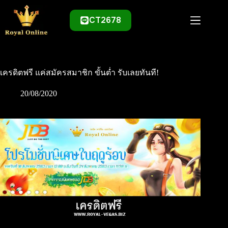
Skip
to
CT2678
content
เครดิตฟรี แค่สมัครสมาชิก ขั้นต่ำ รับเลยทันที!
20/08/2020