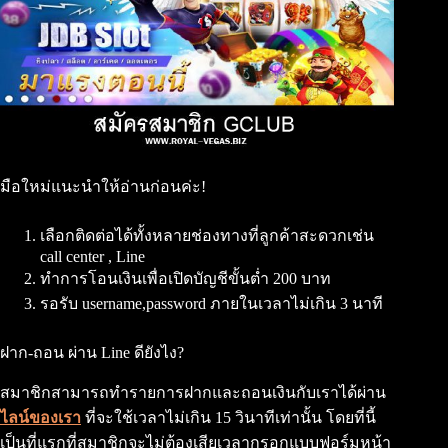
มือใหม่แนะนำให้อ่านก่อนค่ะ!
เลือกติดต่อได้ทั้งหลายช่องทางที่ลูกค้าสะดวกเช่น
call center , Line
ทำการโอนเงินเพื่อเปิดบัญชีขั้นต่ำ 200 บาท
รอรับ username,password ภายในเวลาไม่เกิน 3 นาที
ฝาก-ถอน ผ่าน Line ดียังไง?
สมาชิกสามารถทำรายการฝากและถอนเงินกับเราได้ผ่าน
ไลน์ของเรา
ที่จะใช้เวลาไม่เกิน 15 วินาทีเท่านั้น โดยที่นี้
เป็นที่แรกที่สมาชิกจะไม่ต้องเสียเวลากรอกแบบฟอร์มหน้า