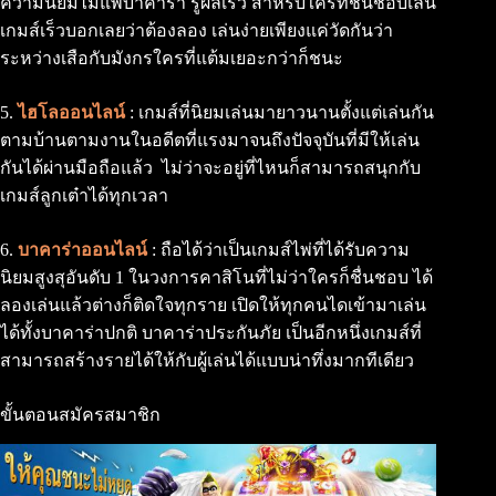
ความนิยมไม่แพ้บาคาร่า รู้ผลเร็ว สำหรับใครที่ชื่นชอบเล่น
เกมส์เร็วบอกเลยว่าต้องลอง เล่นง่ายเพียงแค่วัดกันว่า
ระหว่างเสือกับมังกรใครที่แต้มเยอะกว่าก็ชนะ
5.
ไฮโลออนไลน์
: เกมส์ที่นิยมเล่นมายาวนานตั้งแต่เล่นกัน
ตามบ้านตามงานในอดีตที่แรงมาจนถึงปัจจุบันที่มีให้เล่น
กันได้ผ่านมือถือแล้ว ไม่ว่าจะอยู่ที่ไหนก็สามารถสนุกกับ
เกมส์ลูกเต๋าได้ทุกเวลา
6.
บาคาร่าออนไลน์
: ถือได้ว่าเป็นเกมส์ไพ่ที่ได้รับความ
นิยมสูงสุอันดับ 1 ในวงการคาสิโนที่ไม่ว่าใครก็ชื่นชอบ ได้
ลองเล่นแล้วต่างก็ติดใจทุกราย เปิดให้ทุกคนไดเข้ามาเล่น
ได้ทั้งบาคาร่าปกติ บาคาร่าประกันภัย เป็นอีกหนึ่งเกมส์ที่
สามารถสร้างรายได้ให้กับผู้เล่นได้แบบน่าทึ่งมากทีเดียว
ขั้นตอนสมัครสมาชิก