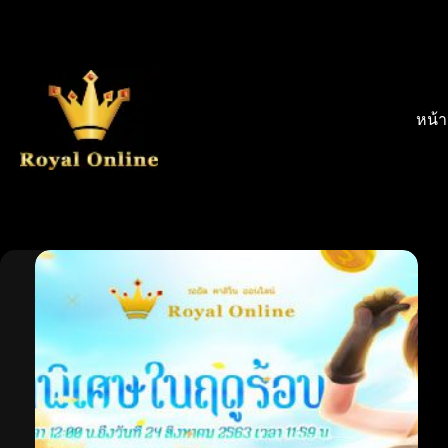
Skip
to
content
หน้