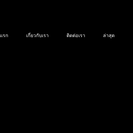
าแรก
เกี่ยวกับเรา
ติดต่อเรา
ล่าสุด