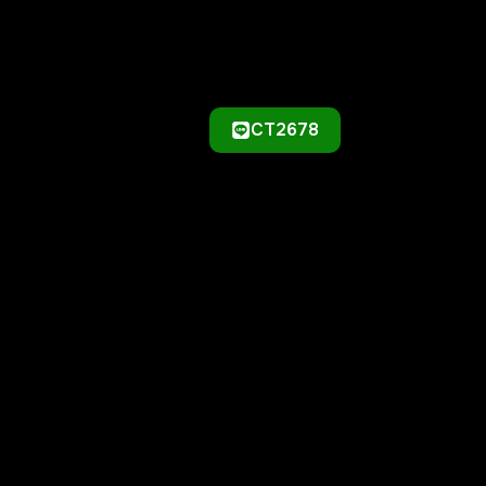
CT2678