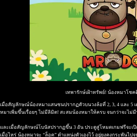
เทพารักษ์เฝ้าทรัพย์! น้องหมาโช
เมื่อสัญลักษณ์น้องหมาแสนซนปรากฏตัวบนวงล้อที่ 2, 3, 4 และ 5 เตรี
หมาเพิ่มขึ้นเรื่อยๆ ไม่มีลิมิต! สะสมน้องหมาให้ครบ จนกว่าจะไม่ม
และเมื่อสัญลักษณ์โบนัสปรากฏขึ้น 3 อัน ประตูสู่โหมดเกมฟรีจะ
เมื่อไหร่ น้องหมาจะ “ล็อค” ตำแหน่งตัวเองไว้ อยู่ยงคงกระพันไ