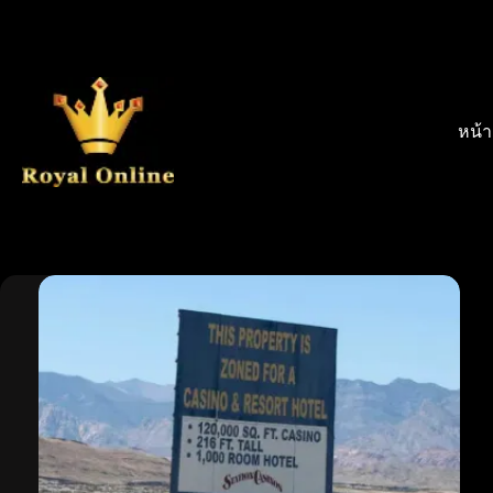
Skip
to
content
หน้