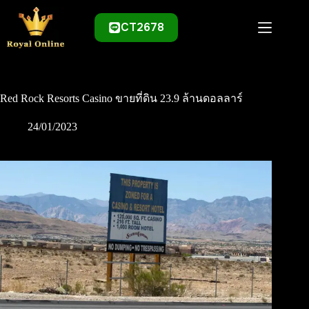
Skip
to
CT2678
content
Red Rock Resorts Casino ขายที่ดิน 23.9 ล้านดอลลาร์
24/01/2023