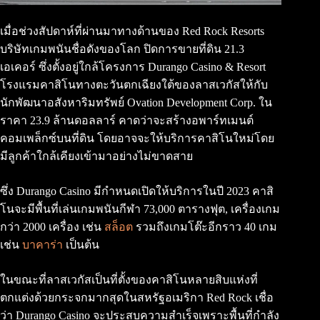
เมื่อช่วงสัปดาห์ที่ผ่านมาทางด้านของ Red Rock Resorts
บริษัทเกมพนันชื่อดังของโลก ปิดการขายที่ดิน 21.3
เอเคอร์ ซึ่งตั้งอยู่ใกล้โครงการ Durango Casino & Resort
โรงแรมคาสิโนทางตะวันตกเฉียงใต้ของลาสเวกัสให้กับ
นักพัฒนาอสังหาริมทรัพย์ Ovation Development Corp. ใน
ราคา 23.9 ล้านดอลลาร์ คาดว่าจะสร้างอพาร์ทเมนต์
คอมเพล็กซ์บนที่ดิน โดยอาจจะให้บริการคาสิโนใหม่โดย
มีลูกค้าใกล้เคียงเข้ามาอย่างไม่ขาดสาย
ซึ่ง Durango Casino มีกำหนดเปิดให้บริการในปี 2023 คาสิ
โนจะมีพื้นที่เล่นเกมพนันกีฬา 73,000 ตารางฟุต, เครื่องเกม
กว่า 2000 เครื่อง เช่น
สล็อต
รวมถึงเกมโต๊ะอีกราว 40 เกม
เช่น
บาคาร่า
เป็นต้น
ในขณะที่ลาสเวกัสเป็นที่ตั้งของคาสิโนหลายสิบแห่งที่
ตกแต่งด้วยกระจกมากสุดในสหรัฐอเมริกา Red Rock เชื่อ
ว่า Durango Casino จะประสบความสำเร็จเพราะพื้นที่กำลัง