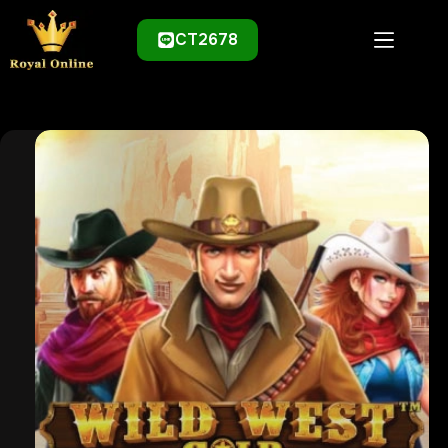
Skip
to
CT2678
content