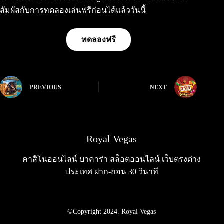
สัมผัสกับการทดลองเล่นฟรีก่อนได้แล้ววันนี้
ทดลองฟรี
PREVIOUS
NEXT
Royal Vegas
คาสิโนออนไลน์ บาคาร่า สล็อตออนไลน์ เว็บตรงต่าง
ประเทศ ฝาก-ถอน 30 วินาที
©Copyright 2024. Royal Vegas