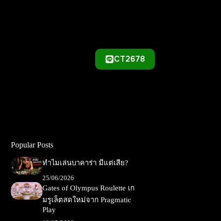
CT2678
Popular Posts
ทำไมเล่นบาคาร่า มีแต่เสีย?
25/06/2026
Gates of Olympus Roulette เก
มรูเล็ตสดใหม่จาก Pragmatic
Play