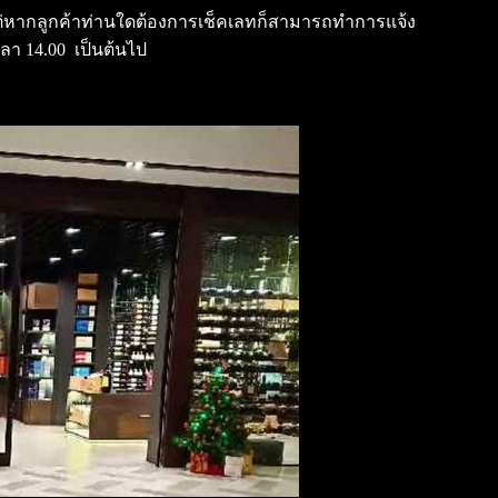
่หากลูกค้าท่านใดต้องการเช็คเลทก็สามารถทำการแจ้ง
วลา 14.00 เป็นต้นไป