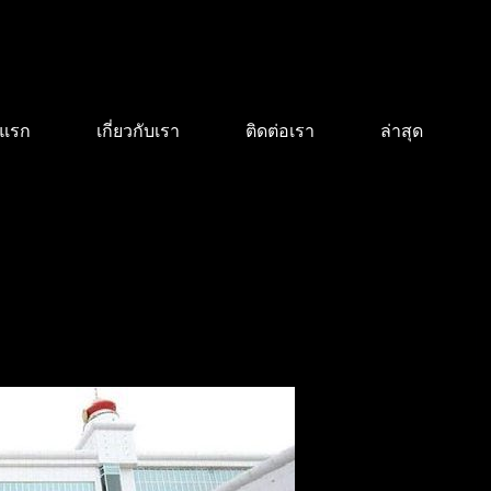
าแรก
เกี่ยวกับเรา
ติดต่อเรา
ล่าสุด