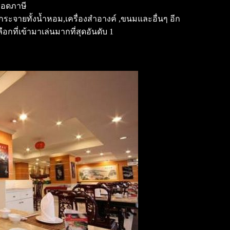
ปลอดภาษี
นกระจายทั้งน้ำหอม,เครื่องสำอางค์ ,ขนมและอื่นๆ อีก
กที่เข้ามาเล่นมากที่สุดอันดับ 1