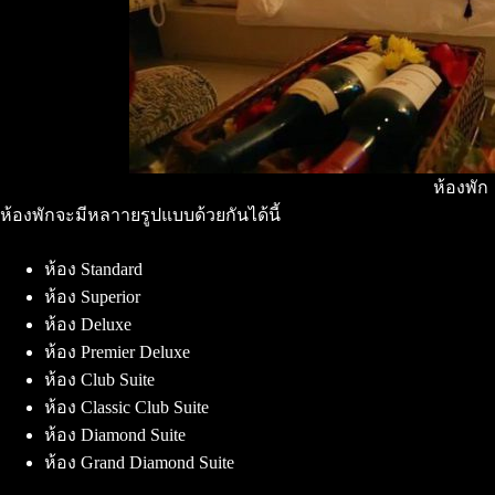
ห้องพัก
ห้องพักจะมีหลาายรูปแบบด้วยกันได้นี้
ห้อง Standard
ห้อง Superior
ห้อง Deluxe
ห้อง Premier Deluxe
ห้อง Club Suite
ห้อง Classic Club Suite
ห้อง Diamond Suite
ห้อง Grand Diamond Suite