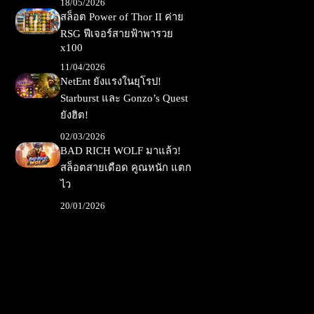
18/05/2026
สล็อต Power of Thor II ค่าย
RSG ฟีเจอร์สายฟ้าพารวย
x100
11/04/2026
NetEnt ยังแรงในยุโรป!
Starburst และ Gonzo’s Quest
ยังฮิต!
02/03/2026
BAD RICH WOLF มาแล้ว!
สล็อตสายเดือด คูณหนัก แตก
ไว
20/01/2026