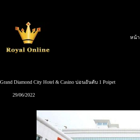
Skip
to
content
หน้
Grand Diamond City Hotel & Casino บ่อนอันดับ 1 Poipet
29/06/2022