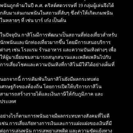
พนันถูกห้ามในปี ค.ศ. คริสต์ศตวรรษที่ 19 กลุ่มผู้เล่นจึงได้
กลับมาเล่นเกมพนันในสถานที่ลับๆ ซึ่งทำให้เกิดเกมพนัน
ในหลายๆ ที่ เช่น บาร์ เก๋ง เป็นต้น
ในปัจจุบัน กาสิโนมีการพัฒนาเป็นสถานที่ท่องเที่ยวสำหรับ
นักพนันและนักท่องเที่ยวมากขึ้น โดยมีการเสนอบริการ
ต่างๆ เช่น โรงแรม ร้านอาหาร และความบันเทิงต่างๆ เพื่อ
ให้ผู้มาเยี่ยมชมสามารถสนุกสนานและเพลิดเพลินไปกับ
การเสี่ยงโชคและความบันเทิงที่กาสิโนมีให้ได้อย่างเต็มที่
นอกจากนี้ การเดิมพันในกาสิโนยังมีผลกระทบต่อ
เศรษฐกิจของท้องถิ่น โดยการเปิดให้บริการกาสิโน
สามารถสร้างรายได้และเงินภาษีให้กับภูมิภาค และ
ประเทศ
อย่างไรก็ตามการพนันอาจมีผลกระทบทางสังคมที่ไม่ดี
เช่น การเสี่ยงภัยทางการเงินและการแฝงแฝงของเงินที่มี
ต่อการเล่นพนัน การเสพยาเสพติด และความขัดแย้งทาง