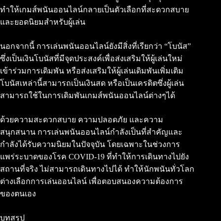
ทำให้เกมส์พนันออนไลน์กลายเป็นตัวเลือกที่สะดวกสบาย
และยอดนิยมสำหรับผู้เล่น
นอกจากนี้ การเล่นพนันออนไลน์ยังมีสิ่งที่เรียกว่า “โบนัส”
ซึ่งเป็นเงินโบนัสที่มีจุดประสงค์เพื่อส่งเสริมให้ผู้เล่นใหม่
เข้าร่วมการเดิมพัน หรือส่งเสริมให้ผู้เล่นเดิมพันเพิ่มเติม
โบนัสเหล่านี้สามารถเป็นเงินสด หรือเป็นเครดิตซึ่งผู้เล่น
สามารถใช้ในการเดิมพันเกมส์พนันออนไลน์ต่างๆได้
ด้วยความสะดวกสบาย ความปลอดภัย และความ
สนุกสนาน การเล่นพนันออนไลน์กำลังเป็นที่สำคัญและ
กำลังได้รับความนิยมในปัจจุบัน โดยเฉพาะในช่วงการ
แพร่ระบาดของโรค COVID-19 ที่ทำให้การเดินทางไปยัง
สถานที่จริง ไม่สามารถเดินทางไปได้ ทำให้นักพนันทั่วโลก
ต่างเลือกการเล่นออนไลน์ เพื่อตอบสนองความต้องการ
ของตนเอง
บทสรุป