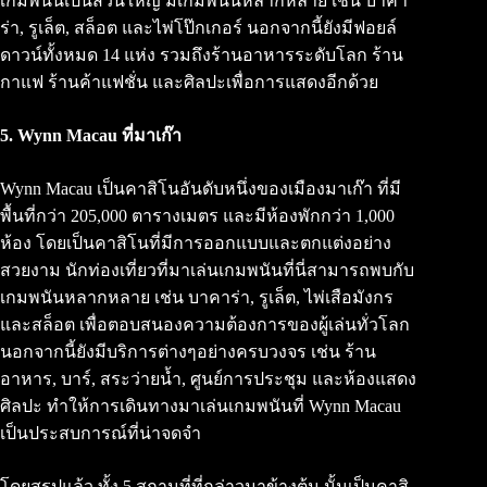
เกมพนันเป็นส่วนใหญ่ มีเกมพนันหลากหลาย เช่น บาคา
ร่า, รูเล็ต, สล็อต และไพ่โป๊กเกอร์ นอกจากนี้ยังมีฟอยล์
ดาวน์ทั้งหมด 14 แห่ง รวมถึงร้านอาหารระดับโลก ร้าน
กาแฟ ร้านค้าแฟชั่น และศิลปะเพื่อการแสดงอีกด้วย
5. Wynn Macau ที่มาเก๊า
Wynn Macau เป็นคาสิโนอันดับหนึ่งของเมืองมาเก๊า ที่มี
พื้นที่กว่า 205,000 ตารางเมตร และมีห้องพักกว่า 1,000
ห้อง โดยเป็นคาสิโนที่มีการออกแบบและตกแต่งอย่าง
สวยงาม นักท่องเที่ยวที่มาเล่นเกมพนันที่นี่สามารถพบกับ
เกมพนันหลากหลาย เช่น บาคาร่า, รูเล็ต, ไพ่เสือมังกร
และสล็อต เพื่อตอบสนองความต้องการของผู้เล่นทั่วโลก
นอกจากนี้ยังมีบริการต่างๆอย่างครบวงจร เช่น ร้าน
อาหาร, บาร์, สระว่ายน้ำ, ศูนย์การประชุม และห้องแสดง
ศิลปะ ทำให้การเดินทางมาเล่นเกมพนันที่ Wynn Macau
เป็นประสบการณ์ที่น่าจดจำ
โดยสรุปแล้ว ทั้ง 5 สถานที่ที่กล่าวมาข้างต้น นั้นเป็นคาสิ