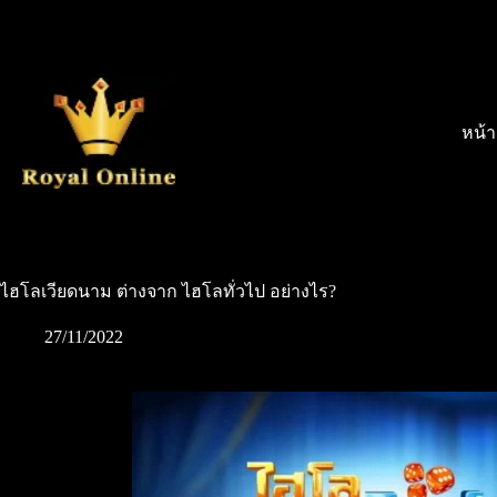
Skip
to
content
หน้
ไฮโลเวียดนาม ต่างจาก ไฮโลทั่วไป อย่างไร?
27/11/2022