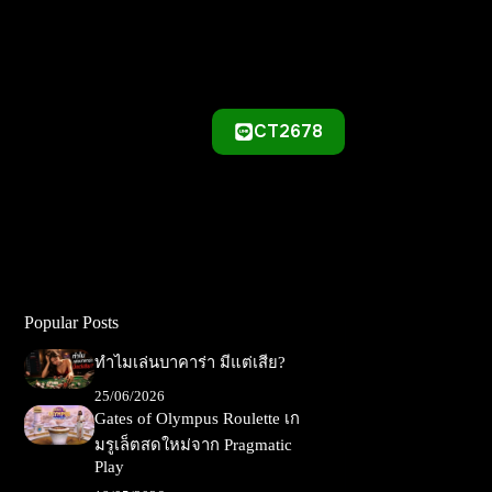
CT2678
Popular Posts
ทำไมเล่นบาคาร่า มีแต่เสีย?
25/06/2026
Gates of Olympus Roulette เก
มรูเล็ตสดใหม่จาก Pragmatic
Play