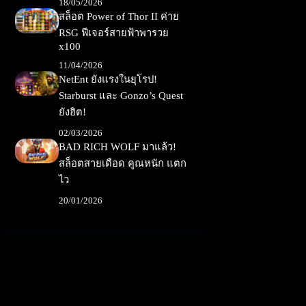
18/05/2026
สล็อต Power of Thor II ค่าย
RSG ฟีเจอร์สายฟ้าพารวย
x100
11/04/2026
NetEnt ยังแรงในยุโรป!
Starburst และ Gonzo’s Quest
ยังฮิต!
02/03/2026
BAD RICH WOLF มาแล้ว!
สล็อตสายเดือด คูณหนัก แตก
ไว
20/01/2026