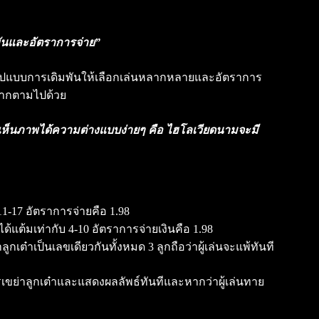
พันและอัตราการจ่าย”
ีรูปแบบการเดิมพันให้เลือกเล่นหลากหลายและอัตราการ
ะยากตามไปด้วย
ดได้เห็นภาพได้ความต่างแบบง่ายๆ คือ ไฮโลเวียดนามจะมี
1-17 อัตราการจ่ายคือ 1.98
แต้มเท่ากับ 4-10 อัตราการจ่ายเงินคือ 1.98
ต๋าเป็นเลขเดียวกันทั้งหมด 3 ลูกถือว่าผู้เล่นจะแพ้ทันที
ขย่าลูกเต๋าและแสดงผลลัพธ์ทันทีและหากว่าผู้เล่นทาย