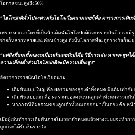
โอกาสชนะสูงถึง50%
“ไฮโลปกติทั่วไปจะต่างกับไฮโลเวียดนามเลยก็คือ ตารางการเดิม
เพราะหากว่าใครที่เป็นนักเดิมพันไฮโลปกติก็จะทราบกันดีว่าจะม
จ่ายก็หลากหลายและค่อนข้างสูง ดังนั้นโอกาสที่จะถูกรางวัลก็จ
“แต่สิ่งที่เกมทั้งสองเหมือนกันเลยนั่นก็คือ วิธีการเล่น หากจะพู
ความเสี่ยงต่ำส่วนไฮโลปกติจะมีความเสี่ยงสูง”
อัตราการจ่ายเงินไฮโลเวียดนาม
เดิมพันแบบใหญ่ คือ ผลรวมของลูกเต๋าทั้งหมด มีแต้มเท่ากับ1
เดิมพันแบบเล็ก คือ ผลรวมของคะแนนลูกเต๋าทั้งหมดรวมกันได้
หากกรณีที่ผลรวมของลูกเต๋าทั้งหมดออกมาเป็นตอง คือ หน้าลูกเ
เมื่อผู้เล่นทำการเดิมพันภายในเวลากำหนดแล้วทางระบบจะทำการเ
ถูกก็จะได้รับเงินรางวัล