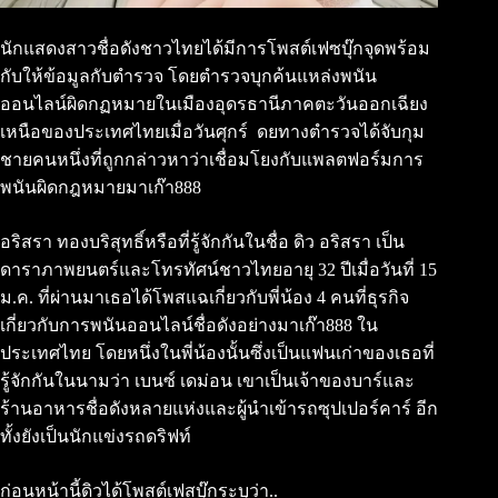
นักแสดงสาวชื่อดังชาวไทยได้มีการโพสต์เฟซบุ๊กจุดพร้อม
กับให้ข้อมูลกับตำรวจ โดยตำรวจบุกค้นแหล่งพนัน
ออนไลน์ผิดกฏหมายในเมืองอุดรธานีภาคตะวันออกเฉียง
เหนือของประเทศไทยเมื่อวันศุกร์ ดยทางตำรวจได้จับกุม
ชายคนหนึ่งที่ถูกกล่าวหาว่าเชื่อมโยงกับแพลตฟอร์มการ
พนันผิดกฎหมายมาเก๊า888
อริสรา ทองบริสุทธิ์หรือที่รู้จักกันในชื่อ ดิว อริสรา เป็น
ดาราภาพยนตร์และโทรทัศน์ชาวไทยอายุ 32 ปีเมื่อวันที่ 15
ม.ค. ที่ผ่านมาเธอได้โพสแฉเกี่ยวกับพี่น้อง 4 คนที่ธุรกิจ
เกี่ยวกับการพนันออนไลน์ชื่อดังอย่างมาเก๊า888 ใน
ประเทศไทย โดยหนึ่งในพี่น้องนั้นซึ่งเป็นแฟนเก่าของเธอที่
รู้จักกันในนามว่า เบนซ์ เดม่อน เขาเป็นเจ้าของบาร์และ
ร้านอาหารชื่อดังหลายแห่งและผู้นำเข้ารถซุปเปอร์คาร์ อีก
ทั้งยังเป็นนักแข่งรถดริฟท์
ก่อนหน้านี้ดิวได้โพสต์เฟสบุ๊กระบุว่า..