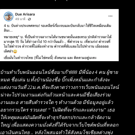
บ้านทำเว็บพนันออนไลน์ชื่อมาเก๊า888 มีพี่น้อง 4 คน ผู้ชาย
หมด ชื่อเล่น บ.ทั้งบ้านน้องชื่อ บิ๊กเพิ่งหมั่นและกำลังจะ
แต่งงานวันที่ 22ม.ค.ที่จะถึงคาดว่าวงการเว็บพนันออนไลน์
น่าจะไปร่วมงานแต่งกันถ้วนหน้าและคนมีชื่อเสียงร่วม
งานเยะอ สายสืบตำรวจใด ๆ ทำงานด้วย มีข้อมูลอยู่แล้ว
อยากรวบใคร รวบเลย! “ ไม่ผิดที่จะรักและแต่งงาน” เธอ
ให้เหตุผลแต่มันผิดที่จะทำธุรกิจสกปรกและกล้าจัดงาน
ใหญ่ เพื่อแสดงความมั่งคังที่ได้รับจากเว็บไซต์พนันที่หลอก
เอาเงินคนไทย .. หลังโพสแฉทำให้สังคมโซเชียลต่างพุ่ง