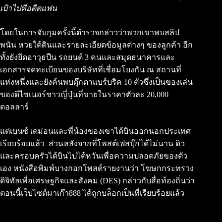
เป้าไปที่อดีตแฟน
โดยในการจับกุมครั้งนี้ตำรวจกล่าวว่าพวกเขาพบสลิป
พนัน หวยใต้ดินและรายละเอียดข้อมูลต่างๆ ของลูกค้า อีก
ทั้งยังยึดอาวุธปืน รถยนต์ 3 คนและสมุดธนาคารและ
เอกสารจดทะเบียนของบริษัทที่เชื่อมโยงกัน ณ สถานที่
แห่งหนึ่งและยังค้นพบตุ๊กตาแบร์บริค 10 ตัวซึ่งเป็นของเล่น
ของดีไซเนอร์ชาวญี่ปุ่นที่ขายในราคาตัวละ 20,000
ดอลลาร์
แต่เบนซ์ เดม่อนและพี่น้องของเขาได้บินออกนอกประเทศ
เรียบร้อยแล้ว ส่วนหลังจากที่โพสต์เฟสบุ๊กได้ไม่นาน ดิว
และครอบครัวได้บินไปไต้หวันเพื่อความปลอดภัยของตัว
เอง หนังสือพิมพ์บางกอกโพสต์รายงานว่า โฆษกกระทรวง
ดิจิทัลเพื่อเศรษฐกิจและสังคม (DES) กล่าวกับสื่อท้องถิ่นว่า
ตอนนี้เว็บไซต์มาเก๊า888 ได้ถูกบล็อกเป็นที่เรียบร้อยแล้ว