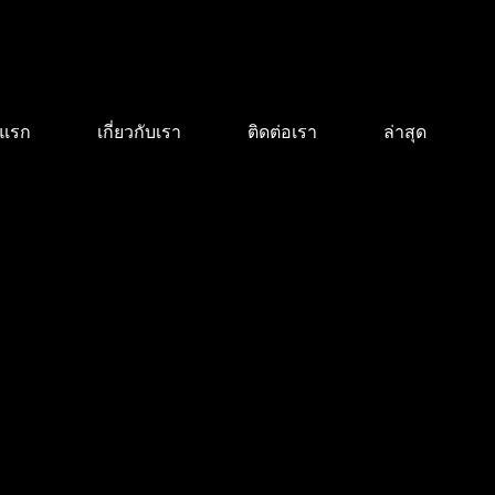
าแรก
เกี่ยวกับเรา
ติดต่อเรา
ล่าสุด