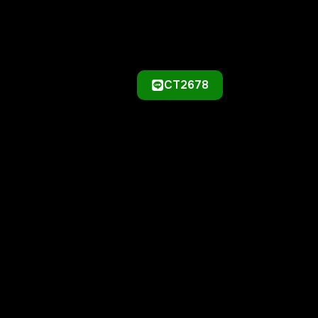
CT2678