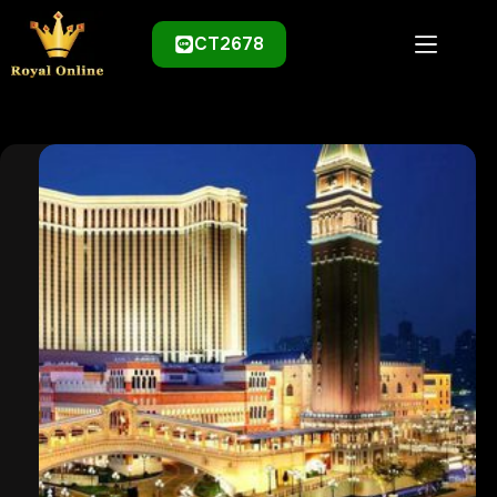
Skip
to
CT2678
content