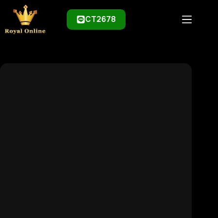
Skip
to
CT2678
content