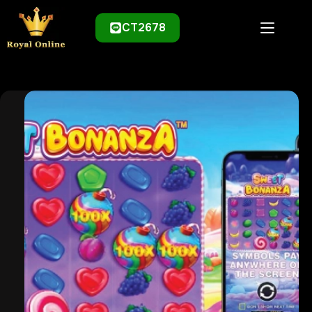
Skip
to
CT2678
content