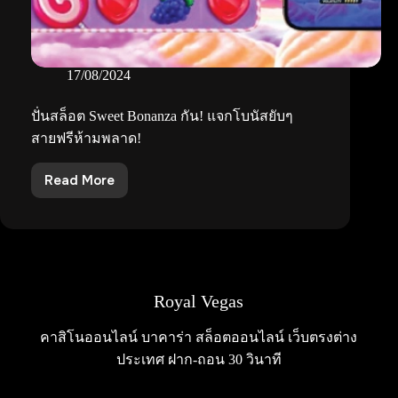
17/08/2024
ปั่นสล็อต Sweet Bonanza กัน! แจกโบนัสยับๆ
สายฟรีห้ามพลาด!
Read More
ปั่น
สล็อต
Sweet
Bonanza
กัน!
แจก
Royal Vegas
โบนัส
ยับๆ
คาสิโนออนไลน์ บาคาร่า สล็อตออนไลน์ เว็บตรงต่าง
สาย
ประเทศ ฝาก-ถอน 30 วินาที
ฟรี
ห้าม