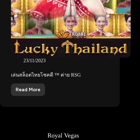
23/11/2023
เล่นสล็อตไทยโชคดี ™ ค่าย RSG
Read More
เล่น
สล็อต
ไทย
โชค
ดี
™
Royal Vegas
ค่าย