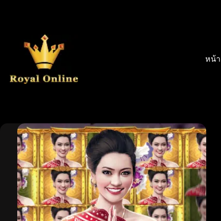
Skip
to
content
หน้