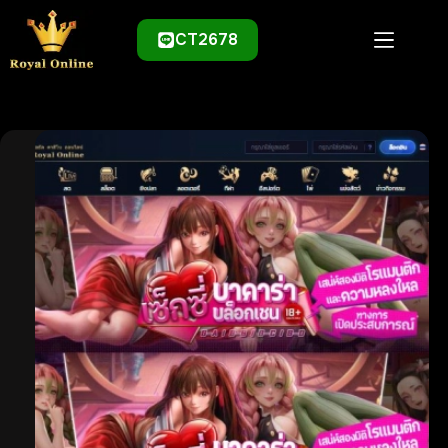
Skip
to
CT2678
content