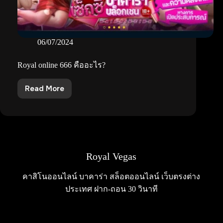
06/07/2024
Royal online 666 คืออะไร?
Read More
Royal
online
666
คือ
อะไร?
Royal Vegas
คาสิโนออนไลน์ บาคาร่า สล็อตออนไลน์ เว็บตรงต่าง
ประเทศ ฝาก-ถอน 30 วินาที