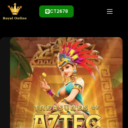
Skip
to
CT2678
content