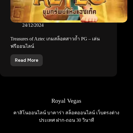
24/12/2024
Treasures of Aztec เกมสล็อตสาวถ้ำ PG – เล่น
ฟรีออนไลน์
Read More
Treasures
of
Aztec
เกม
สล็อต
สาว
Royal Vegas
ถ้ำ
PG
คาสิโนออนไลน์ บาคาร่า สล็อตออนไลน์ เว็บตรงต่าง
–
ประเทศ ฝาก-ถอน 30 วินาที
เล่น
ฟรีออน