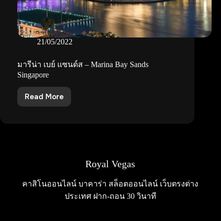
21/05/2022
มารีน่า เบย์ แซนด์ส – Marina Bay Sands
Singapore
Read More
มา
รี
น่า
เบย์
แซนด์ส
–
Royal Vegas
Marina
Bay
คาสิโนออนไลน์ บาคาร่า สล็อตออนไลน์ เว็บตรงต่าง
Sands
ประเทศ ฝาก-ถอน 30 วินาที
Singapore