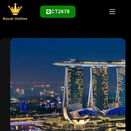
Skip
to
CT2678
content