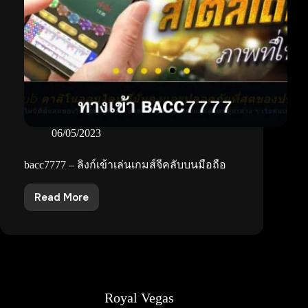
06/05/2023
bacc7777 – ลิงก์เข้าเล่นเกมส์จีคลับบนมือถือ
Read More
bacc7777
–
ลิงก์
เข้า
เล่น
เกมส์
Royal Vegas
จี