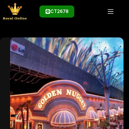
Skip
to
CT2678
content