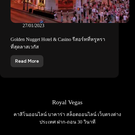
27/01/2023
Golden Nugget Hotel & Casino รีสอร์ทที่หรูหรา
ที่สุดลาสเวกัส
Read More
Golden
Nugget
Hotel
&
Casino
รีสอร์ท
ที่
Royal Vegas
หรูหรา
คาสิโนออนไลน์ บาคาร่า สล็อตออนไลน์ เว็บตรงต่าง
ที่
ประเทศ ฝาก-ถอน 30 วินาที
สุ
ดลาส