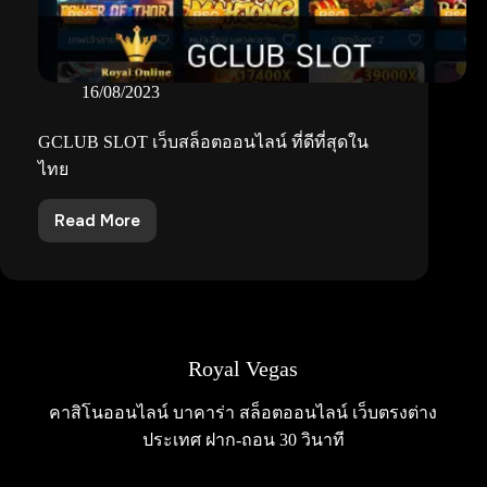
16/08/2023
GCLUB SLOT เว็บสล็อตออนไลน์ ที่ดีที่สุดใน
ไทย
Read More
GCLUB
SLOT
เว็บ
สล็อต
ออนไลน์
ที่
Royal Vegas
ดี
ที่สุด
คาสิโนออนไลน์ บาคาร่า สล็อตออนไลน์ เว็บตรงต่าง
ใน
ประเทศ ฝาก-ถอน 30 วินาที
ไทย