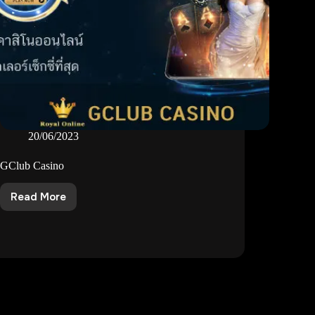
20/06/2023
GClub Casino
Read More
GClub
Casino