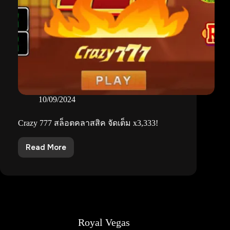
10/09/2024
Crazy 777 สล็อตคลาสสิค จัดเต็ม x3,333!
Read More
Crazy
777
สล็อต
คลาสสิค
จัด
เต็ม
x3,333!
Royal Vegas