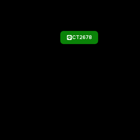
CT2678