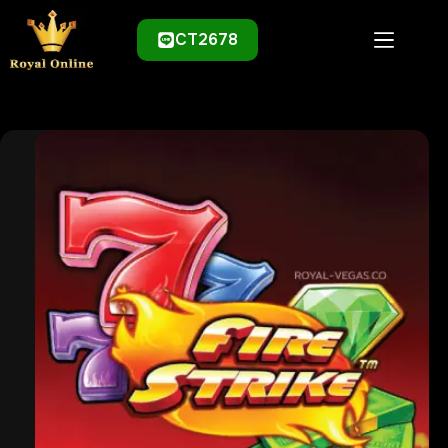
Skip
to
CT2678
content