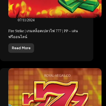
07/11/2024
Fire Strike | เกมสล็อตเปลวไฟ 777 | PP – เล่น
ฟรีออนไลน์
Read More
Fire
Strike
|
เกม
สล็อต
เปลว
ไฟ
777
|
PP
–