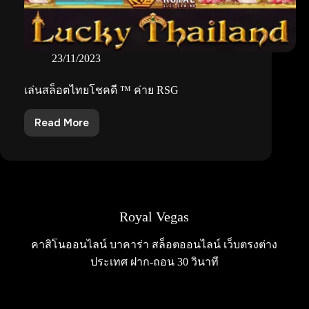
23/11/2023
เล่นสล็อตไทยโชคดี ™ ค่าย RSG
Read More
เล่น
สล็อต
ไทย
โชค
ดี
™
Royal Vegas
ค่าย
RSG
คาสิโนออนไลน์ บาคาร่า สล็อตออนไลน์ เว็บตรงต่าง
ประเทศ ฝาก-ถอน 30 วินาที