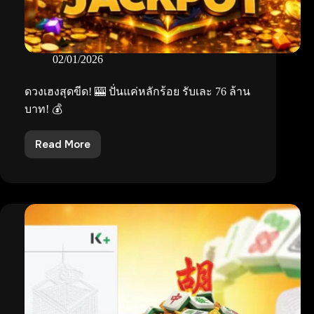
02/01/2026
ดวงเฮงสุดขีด! 🎰 ปั่นแค่หลักร้อย รับเละ 76 ล้าน
บาท! 💰
Read More
ดวง
เฮง
สุดขีด!
🎰
ปั่น
แค่
หลัก
ร้อย
รับ
เละ