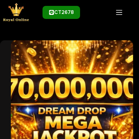
Skip
to
CT2678
content