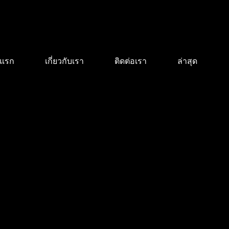
าแรก
เกี่ยวกับเรา
ติดต่อเรา
ล่าสุด