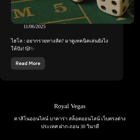
11/06/2025
ไฮโล : อยากรวยทางลัด? มาดูเทคนิคเล่นยังไง
ให้ปัง! 🎲✨
Read More
ไฮโล
:
อยาก
รวย
ทาง
ลัด?
Royal Vegas
มา
ดู
คาสิโนออนไลน์ บาคาร่า สล็อตออนไลน์ เว็บตรงต่าง
เทคนิค
ประเทศ ฝาก-ถอน 30 วินาที
เล่น